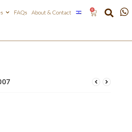
0
es
FAQs
About & Contact
007