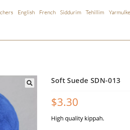
chers
English
French
Siddurim
Tehillim
Yarmulk
Soft Suede SDN-013
🔍
$
3.30
High quality kippah.