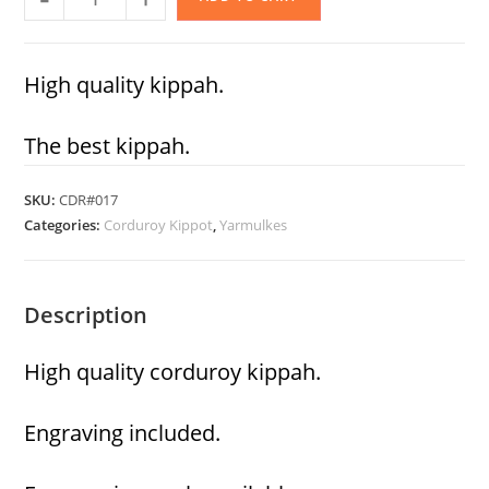
High quality kippah.
The best kippah.
SKU:
CDR#017
Categories:
Corduroy Kippot
,
Yarmulkes
Description
High quality corduroy kippah.
Engraving included.