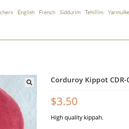
chers
English
French
Siddurim
Tehillim
Yarmulk
Corduroy Kippot CDR-
🔍
$
3.50
High quality kippah.