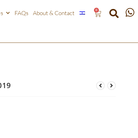
0
es
FAQs
About & Contact
019